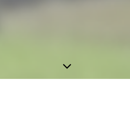
scheidungen vor Ort
transparent, bürgernah, analytisc
 die bereit sind, Ideen einzubringen und andere mit