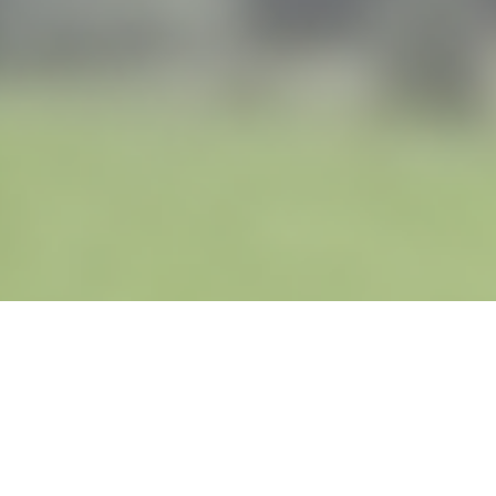
Gemeinsam unser Dorf gestalten
Unsere Liste tritt dafür an, dass Ent
werden. Dafür brauchen wir Menschen,