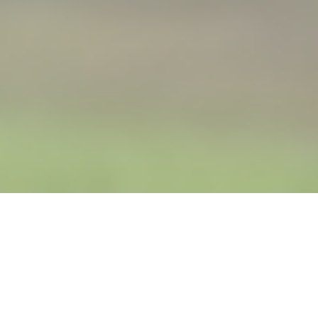
h und lösungsorientiert
getroffen
zunehmen.